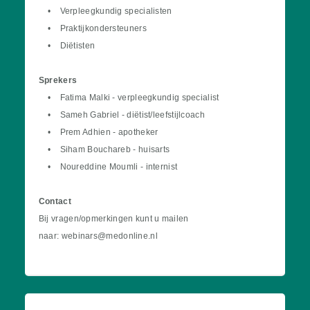
• Verpleegkundig specialisten
• Praktijkondersteuners
• Diëtisten
Sprekers
• Fatima Malki - verpleegkundig specialist
• Sameh Gabriel - diëtist/leefstijlcoach
• Prem Adhien - apotheker
• Siham Bouchareb - huisarts
• Noureddine Moumli - internist
Contact
Bij vragen/opmerkingen kunt u mailen
naar: webinars@medonline.nl